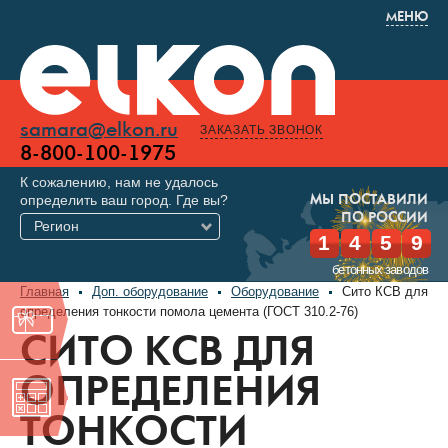
МЕНЮ
samara@elkon.ru
ЗАКАЗАТЬ ЗВОНОК
8-800-100-1975
К сожалению, нам не удалось
определить ваш город. Где вы?
МЫ ПОСТАВИЛИ
ПО РОССИИ
Регион
1
4
5
9
бетонных заводов
Главная
Доп. оборудование
Оборудование
Сито КСВ для
определения тонкости помола цемента (ГОСТ 310.2-76)
СИТО КСВ ДЛЯ
ОПРЕДЕЛЕНИЯ
ТОНКОСТИ