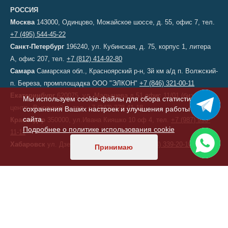
РОССИЯ
Москва
143000, Одинцово, Можайское шоссе, д. 55, офис 7, тел.
+7 (495) 544-45-22
Санкт-Петербург
196240, ул. Кубинская, д. 75, корпус 1, литера
А, офис 207, тел.
+7 (812) 414-92-80
Самара
Самарская обл., Красноярский р-н, 3й км а/д п. Волжский-
п. Береза, промплощадка ООО "ЭЛКОН"
+7 (846) 321-00-11
Екатеринбург
620075, ул. Малышева д.51 офис 11/01 (бизнес-
Мы используем cookie-файлы для сбора статистики,
центр «Высоцкий»), тел.
+7 (343) 378-41-18
сохранения Ваших настроек и улучшения работы
сайта.
Краснодар
350000, ул.Ивана Кияшко 10 оф 4, тел.
+7 (987) 950-
Подробнее о политике использования cookie
11-11
Хабаровск
ул. Дзержинского, д. 6, тел.
+7 (914) 339-20-10
Принимаю
КАЗАХСТАН
Астана
, переулок 156, д. 11, офис 210, тел/факс:
+7 (7172) 52-60-
47
ТУРЦИЯ