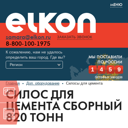
МЕНЮ
samara@elkon.ru
ЗАКАЗАТЬ ЗВОНОК
8-800-100-1975
К сожалению, нам не удалось
определить ваш город. Где вы?
МЫ ПОСТАВИЛИ
ПО РОССИИ
Регион
1
4
5
9
бетонных заводов
Главная
Доп. оборудование
Силосы для цемента
СИЛОС ДЛЯ
ЦЕМЕНТА СБОРНЫЙ
820 ТОНН