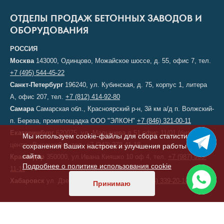
ОТДЕЛЫ ПРОДАЖ БЕТОННЫХ ЗАВОДОВ И
ОБОРУДОВАНИЯ
РОССИЯ
Москва
143000, Одинцово, Можайское шоссе, д. 55, офис 7, тел.
+7 (495) 544-45-22
Санкт-Петербург
196240, ул. Кубинская, д. 75, корпус 1, литера
А, офис 207, тел.
+7 (812) 414-92-80
Самара
Самарская обл., Красноярский р-н, 3й км а/д п. Волжский-
п. Береза, промплощадка ООО "ЭЛКОН"
+7 (846) 321-00-11
Екатеринбург
620075, ул. Малышева д.51 офис 11/01 (бизнес-
Мы используем cookie-файлы для сбора статистики,
центр «Высоцкий»), тел.
+7 (343) 378-41-18
сохранения Ваших настроек и улучшения работы
сайта.
Краснодар
350000, ул.Ивана Кияшко 10 оф 4, тел.
+7 (987) 950-
Подробнее о политике использования cookie
11-11
Хабаровск
ул. Дзержинского, д. 6, тел.
+7 (914) 339-20-10
Принимаю
КАЗАХСТАН